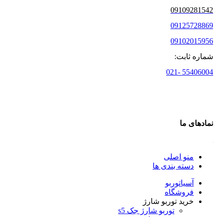
09109281542
09125728869
09102015956
شماره ثابت:
55406004 -021
نمادهای ما
منو اصلی
دسته بندی ها
آسیاتوربو
فروشگاه
خرید توربو شارژ
توربو شارژ جک s5