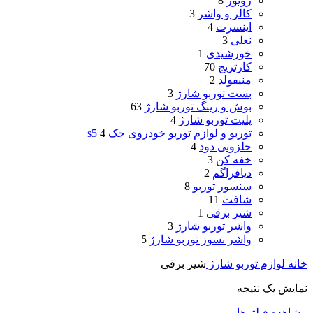
روتور
8
کالر و واشر
3
اینسرت
4
نعلی
3
خورشیدی
1
کارتریج
70
منیفولد
2
بست توربو شارژ
3
بوش و رینگ توربو شارژ
63
پلیت توربو شارژ
4
توربو و لوازم توربو خودروی جک s5
4
حلزونی دود
4
خفه کن
3
دیافراگم
2
سنسور توربو
8
شافت
11
شیر برقی
1
واشر توربو شارژ
3
واشر نسوز توربو شارژ
5
خانه
لوازم توربو شارژ
شیر برقی
نمایش یک نتیجه
مشاهده فیلترها