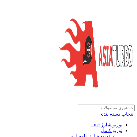
انتخاب دسته بندی
توربو شارژ kmc
توربو کامل
توربو شارژ راهسازی