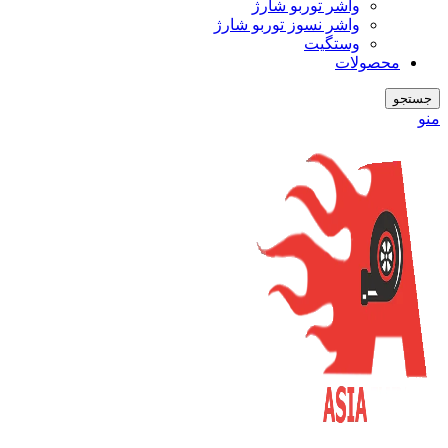
واشر توربو شارژ
واشر نسوز توربو شارژ
وستگیت
محصولات
جستجو
منو