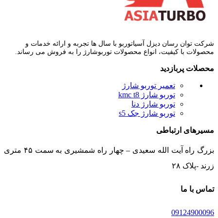
شرکت توان رسان دیزل آسیاتوربو با سال ها تجربه و ارائه خدمات و
محصولات با کیفیت، انواع محصولات توربوشارژ را به فروش می رساند.
محصلات پربازدید
تعمیر توربو شارژ
توربو شارژ kmc t8
توربو شارژ دنا
توربو شارژ جک s5
مسیرهای ارتباطی
بزرگ راه آیت الله سعیدی – چهار راه شمشیری به سمت ۴۵ متری
زرند -پلاک ۲۸
تماس با ما
09124900096