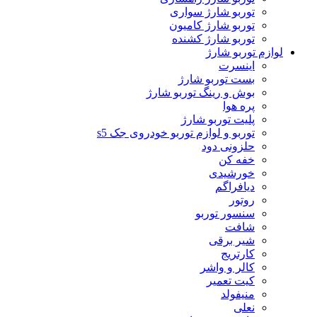
توربو شارژ سواری
توربو شارژ کامیون
توربو شارژ کشنده
لوازم توربو شارژ
اینسرت
بست توربو شارژ
بوش و رینگ توربو شارژ
پره هوا
پلیت توربو شارژ
توربو و لوازم توربو خودروی جک s5
حلزونی دود
خفه کن
خورشیدی
دیافراگم
روتور
سنسور توربو
شافت
شیر برقی
کارتریج
کالر و واشر
کیت تعمیر
منیفولد
نعلی