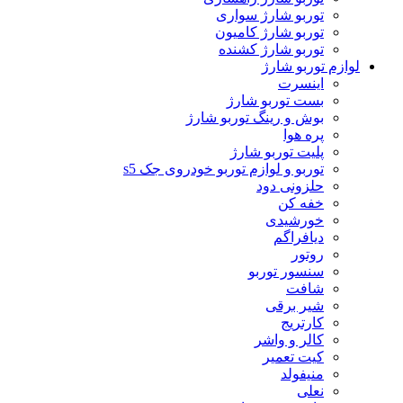
توربو شارژ سواری
توربو شارژ کامیون
توربو شارژ کشنده
لوازم توربو شارژ
اینسرت
بست توربو شارژ
بوش و رینگ توربو شارژ
پره هوا
پلیت توربو شارژ
توربو و لوازم توربو خودروی جک s5
حلزونی دود
خفه کن
خورشیدی
دیافراگم
روتور
سنسور توربو
شافت
شیر برقی
کارتریج
کالر و واشر
کیت تعمیر
منیفولد
نعلی