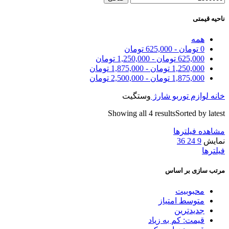
ناحیه قیمتی
همه
0
تومان
-
625,000
تومان
625,000
تومان
-
1,250,000
تومان
1,250,000
تومان
-
1,875,000
تومان
1,875,000
تومان
-
2,500,000
تومان
خانه
لوازم توربو شارژ
وستگیت
Showing all 4 results
Sorted by latest
مشاهده فیلترها
نمایش
9
24
36
فیلترها
مرتب سازی بر اساس
محبوبیت
متوسط امتیاز
جدیدترین
قیمت: کم به زیاد