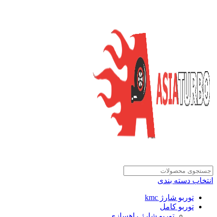
انتخاب دسته بندی
توربو شارژ kmc
توربو کامل
توربو شارژ راهسازی