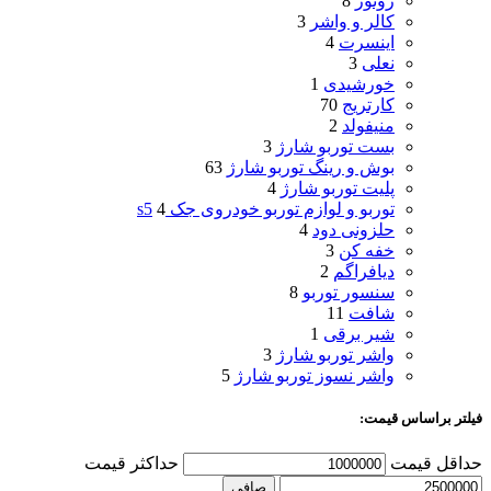
روتور
8
کالر و واشر
3
اینسرت
4
نعلی
3
خورشیدی
1
کارتریج
70
منیفولد
2
بست توربو شارژ
3
بوش و رینگ توربو شارژ
63
پلیت توربو شارژ
4
توربو و لوازم توربو خودروی جک s5
4
حلزونی دود
4
خفه کن
3
دیافراگم
2
سنسور توربو
8
شافت
11
شیر برقی
1
واشر توربو شارژ
3
واشر نسوز توربو شارژ
5
فیلتر براساس قیمت:
حداقل قیمت
حداكثر قيمت
صافی