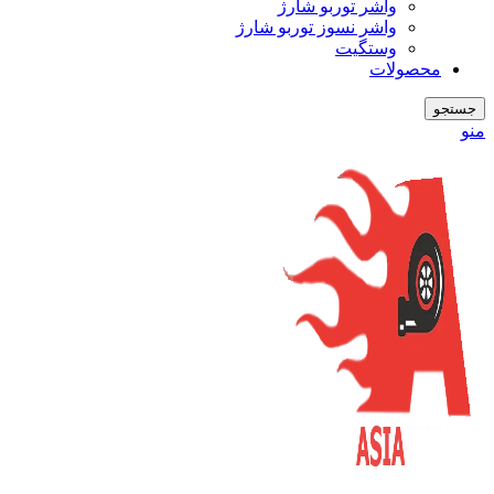
واشر توربو شارژ
واشر نسوز توربو شارژ
وستگیت
محصولات
جستجو
منو