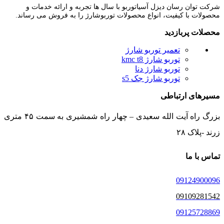
شرکت توان رسان دیزل آسیاتوربو با سال ها تجربه و ارائه خدمات و
محصولات با کیفیت، انواع محصولات توربوشارژ را به فروش می رساند.
محصلات پربازدید
تعمیر توربو شارژ
توربو شارژ kmc t8
توربو شارژ دنا
توربو شارژ جک s5
مسیرهای ارتباطی
بزرگ راه آیت الله سعیدی – چهار راه شمشیری به سمت ۴۵ متری
زرند -پلاک ۲۸
تماس با ما
09124900096
09109281542
09125728869