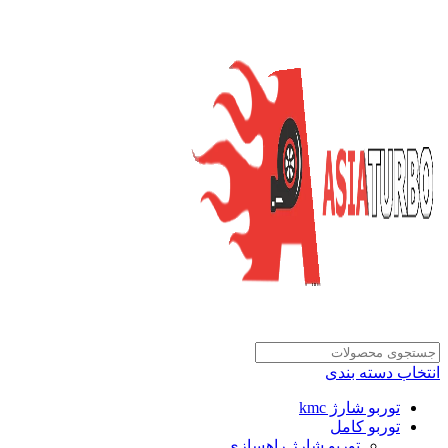
انتخاب دسته بندی
توربو شارژ kmc
توربو کامل
توربو شارژ راهسازی