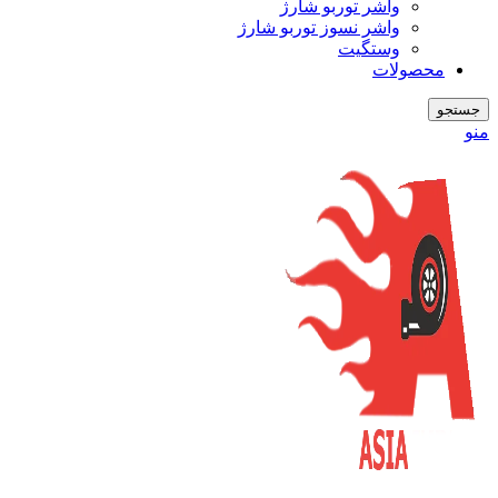
واشر توربو شارژ
واشر نسوز توربو شارژ
وستگیت
محصولات
جستجو
منو