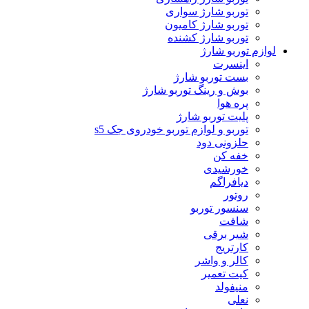
توربو شارژ سواری
توربو شارژ کامیون
توربو شارژ کشنده
لوازم توربو شارژ
اینسرت
بست توربو شارژ
بوش و رینگ توربو شارژ
پره هوا
پلیت توربو شارژ
توربو و لوازم توربو خودروی جک s5
حلزونی دود
خفه کن
خورشیدی
دیافراگم
روتور
سنسور توربو
شافت
شیر برقی
کارتریج
کالر و واشر
کیت تعمیر
منیفولد
نعلی