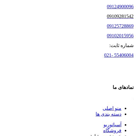
09124900096
09109281542
09125728869
09102015956
شماره ثابت:
55406004 -021
نمادهای ما
منو اصلی
دسته بندی ها
آسیاتوربو
فروشگاه