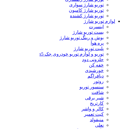
توربو شارژ سواری
توربو شارژ کامیون
توربو شارژ کشنده
لوازم توربو شارژ
اینسرت
بست توربو شارژ
بوش و رینگ توربو شارژ
پره هوا
پلیت توربو شارژ
توربو و لوازم توربو خودروی جک s5
حلزونی دود
خفه کن
خورشیدی
دیافراگم
روتور
سنسور توربو
شافت
شیر برقی
کارتریج
کالر و واشر
کیت تعمیر
منیفولد
نعلی