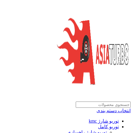
انتخاب دسته بندی
توربو شارژ kmc
توربو کامل
توربو شارژ راهسازی