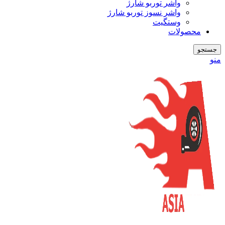
واشر توربو شارژ
واشر نسوز توربو شارژ
وستگیت
محصولات
جستجو
منو