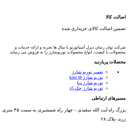
اصالت کالا
تضمین اصالت کالای خریداری شده
شرکت توان رسان دیزل آسیاتوربو با سال ها تجربه و ارائه خدمات و
محصولات با کیفیت، انواع محصولات توربوشارژ را به فروش می رساند.
محصلات پربازدید
تعمیر توربو شارژ
توربو شارژ kmc t8
توربو شارژ دنا
توربو شارژ جک s5
مسیرهای ارتباطی
بزرگ راه آیت الله سعیدی – چهار راه شمشیری به سمت ۴۵ متری
زرند -پلاک ۲۸