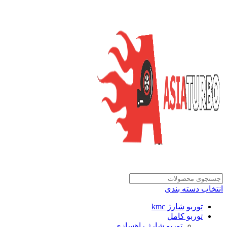
انتخاب دسته بندی
توربو شارژ kmc
توربو کامل
توربو شارژ راهسازی