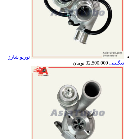
توربو شارژ
دیگنیتی
32,500,000
تومان