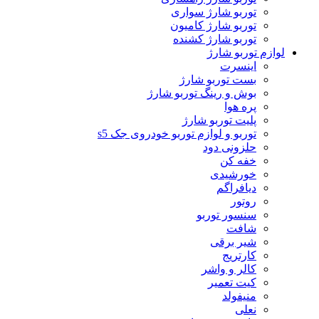
توربو شارژ سواری
توربو شارژ کامیون
توربو شارژ کشنده
لوازم توربو شارژ
اینسرت
بست توربو شارژ
بوش و رینگ توربو شارژ
پره هوا
پلیت توربو شارژ
توربو و لوازم توربو خودروی جک s5
حلزونی دود
خفه کن
خورشیدی
دیافراگم
روتور
سنسور توربو
شافت
شیر برقی
کارتریج
کالر و واشر
کیت تعمیر
منیفولد
نعلی