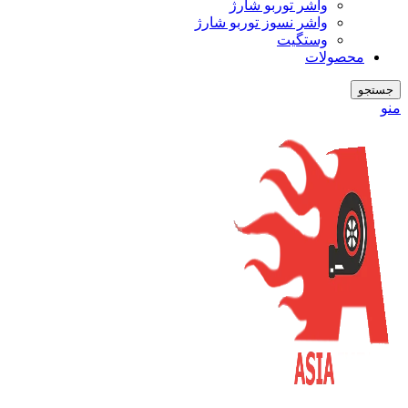
واشر توربو شارژ
واشر نسوز توربو شارژ
وستگیت
محصولات
جستجو
منو