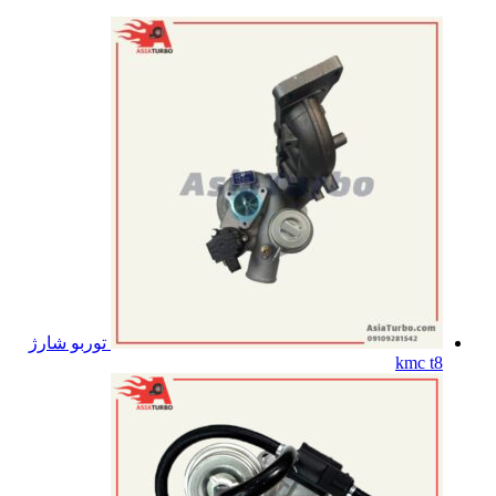
توربو شارژ
kmc t8