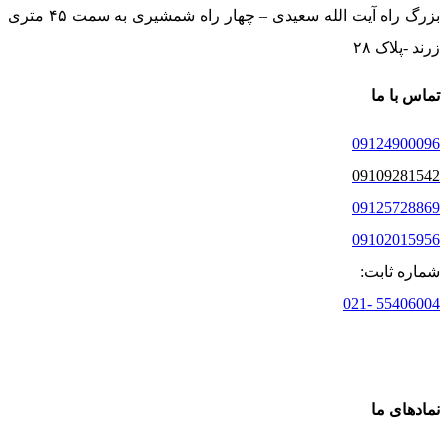
بزرگ راه آیت الله سعیدی – چهار راه شمشیری به سمت ۴۵ متری
زرند -پلاک ۲۸
تماس با ما
09124900096
09109281542
09125728869
09102015956
شماره ثابت:
55406004 -021
نمادهای ما