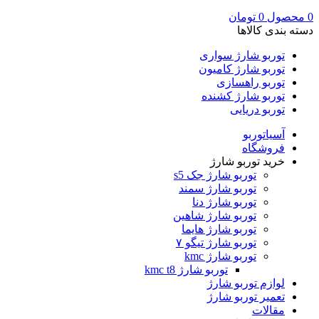
0
محصول
0
تومان
دسته بندی کالاها
توربو شارژ سواری
توربو شارژ کامیون
توربو راهسازی
توربو شارژ کشنده
توربو دریایی
آسیاتوربو
فروشگاه
خرید توربو شارژ
توربو شارژ جک s5
توربو شارژ سمند
توربو شارژ دنا
توربو شارژ شاهین
توربو شارژ هایما
توربو شارژ تیگو ۷
توربو شارژ kmc
توربو شارژ kmc t8
لوازم توربو شارژ
تعمیر توربو شارژ
مقالات