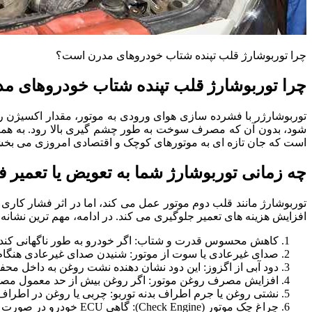
چرا توربوشارژ قلب تپنده شتاب خودروهای مدرن است؟
چرا توربوشارژ قلب تپنده شتاب خودروهای 
توربوشارژر با فشرده سازی هوای ورودی به موتور، مقدار اکسیژن را
شود، بدون آن که مصرف سوخت به طور چشم گیری بالا رود. به همین دل
است که جان تازه ای به موتورهای کوچک و اقتصادی امروزی می بخش
چه زمانی توربوشارژ شما به تعویض یا تعمیر فو
توربوشارژ مانند قلب دوم موتور عمل می کند، اما در اثر فشار کار
افزایش هزینه های تعمیر جلوگیری می کند. در ادامه، مهم ترین نشان
کاهش محسوس قدرت و شتاب: اگر خودرو به طور ناگهانی کند شد
صدای غیرعادی یا سوت از موتور: شنیدن صدای غیرعادی هنگام ا
دود آبی از اگزوز: این دود نشان دهنده نشت روغن به داخل محف
افزایش مصرف روغن موتور: اگر روغن بیش از حد معمول مص
نشتی روغن یا جرم اطراف بدنه توربو: چربی یا روغن در اطراف 
چراغ چک موتور (Check Engine): گاهی ECU خودرو در صورت عملکرد نادرست توربو، این هشدار را فعال می کند.