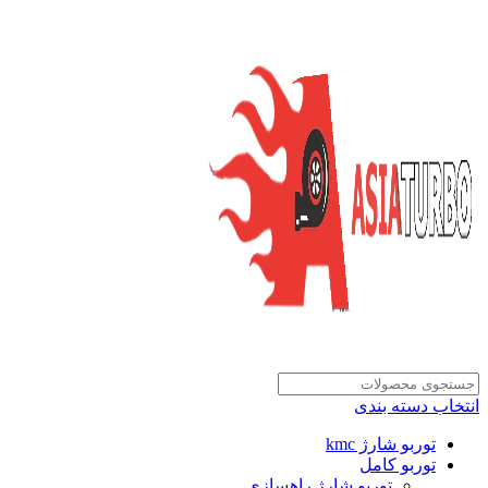
انتخاب دسته بندی
توربو شارژ kmc
توربو کامل
توربو شارژ راهسازی