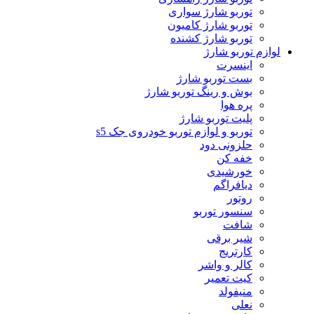
توربو شارژ سواری
توربو شارژ کامیون
توربو شارژ کشنده
لوازم توربو شارژ
اینسرت
بست توربو شارژ
بوش و رینگ توربو شارژ
پره هوا
پلیت توربو شارژ
توربو و لوازم توربو خودروی جک s5
حلزونی دود
خفه کن
خورشیدی
دیافراگم
روتور
سنسور توربو
شافت
شیر برقی
کارتریج
کالر و واشر
کیت تعمیر
منیفولد
نعلی