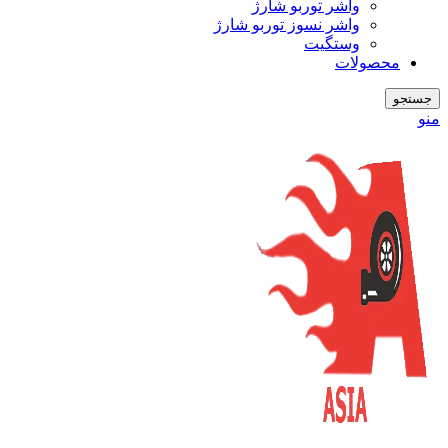
واشر توربو شارژ
واشر نسوز توربو شارژ
وستگیت
محصولات
جستجو
منو