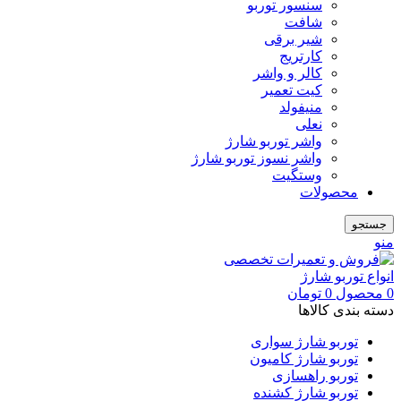
سنسور توربو
شافت
شیر برقی
کارتریج
کالر و واشر
کیت تعمیر
منیفولد
نعلی
واشر توربو شارژ
واشر نسوز توربو شارژ
وستگیت
محصولات
جستجو
منو
0
محصول
0
تومان
دسته بندی کالاها
توربو شارژ سواری
توربو شارژ کامیون
توربو راهسازی
توربو شارژ کشنده