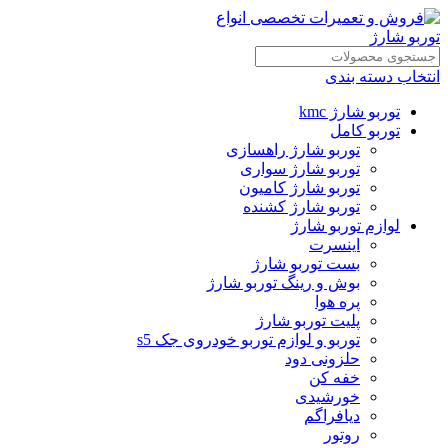
انتخاب دسته بندی
توربو شارژ kmc
توربو کامل
توربو شارژ راهسازی
توربو شارژ سواری
توربو شارژ کامیون
توربو شارژ کشنده
لوازم توربو شارژ
اینسرت
بست توربو شارژ
بوش و رینگ توربو شارژ
پره هوا
پلیت توربو شارژ
توربو و لوازم توربو خودروی جک s5
حلزونی دود
خفه کن
خورشیدی
دیافراگم
روتور