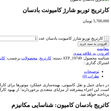
کارتریج توربو شارژ کامیونت بادسان
5,700,000
تومان
کارتریج توربو شارژ کامیونت بادسان عدد
افزودن به سبد خرید
مقایسه
افزودن به علاقه مندی
شناسه محصول:
ATP_19749
دسته:
کارتریج
,
محصولات
برچسب:
کات
اشتراک گذاری :
توضیحات
نظرات (0)
در دنیای حمل و نقل کامیونی، بهینه‌سازی عملکرد موتورها برای کار
است. این اجزاء پیشرفته از مزایای متعددی برخوردارند؛ از بهبود کارا
پرداخته خواهد شد.
کاتریج بادسان کامیون: شناسایی مکانیزم