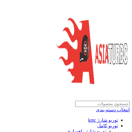
انتخاب دسته بندی
توربو شارژ kmc
توربو کامل
توربو شارژ راهسازی