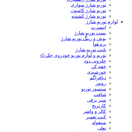
توربو شارژ سواری
توربو شارژ کامیون
توربو شارژ کشنده
لوازم توربو شارژ
اینسرت
بست توربو شارژ
بوش و رینگ توربو شارژ
پره هوا
پلیت توربو شارژ
توربو و لوازم توربو خودروی جک s5
حلزونی دود
خفه کن
خورشیدی
دیافراگم
روتور
سنسور توربو
شافت
شیر برقی
کارتریج
کالر و واشر
کیت تعمیر
منیفولد
نعلی