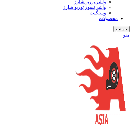
واشر توربو شارژ
واشر نسوز توربو شارژ
وستگیت
محصولات
جستجو
منو