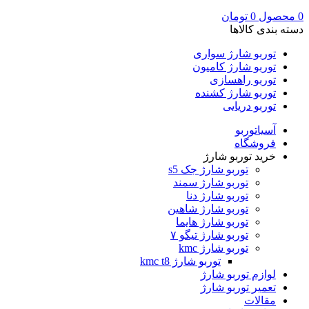
0
محصول
0
تومان
دسته بندی کالاها
توربو شارژ سواری
توربو شارژ کامیون
توربو راهسازی
توربو شارژ کشنده
توربو دریایی
آسیاتوربو
فروشگاه
خرید توربو شارژ
توربو شارژ جک s5
توربو شارژ سمند
توربو شارژ دنا
توربو شارژ شاهین
توربو شارژ هایما
توربو شارژ تیگو ۷
توربو شارژ kmc
توربو شارژ kmc t8
لوازم توربو شارژ
تعمیر توربو شارژ
مقالات